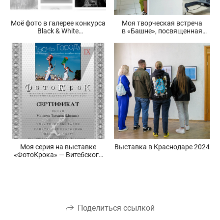
Моё фото в галерее конкурса
Моя творческая встреча
Black & White
в «Башне», посвященная
lensculture.com/awards.
проекту «Они смотрят
в небо»
Моя серия на выставке
Выставка в Краснодаре 2024
«ФотоКрока» — Витебского
фестиваля фотографии.
Поделиться ссылкой