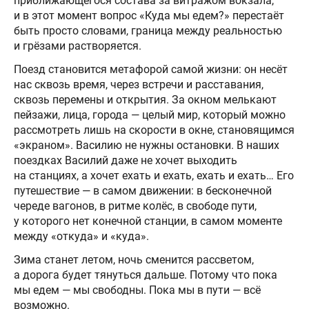
приближающегося состава за витражом вокзала,
и в этот момент вопрос «Куда мы едем?» перестаёт
быть просто словами, граница между реальностью
и грёзами растворяется.
Поезд становится метафорой самой жизни: он несёт
нас сквозь время, через встречи и расставания,
сквозь перемены и открытия. За окном мелькают
пейзажи, лица, города — целый мир, который можно
рассмотреть лишь на скорости в окне, становящимся
«экраном». Василию не нужны остановки. В наших
поездках Василий даже не хочет выходить
на станциях, а хочет ехать и ехать, ехать и ехать… Его
путешествие — в самом движении: в бесконечной
череде вагонов, в ритме колёс, в свободе пути,
у которого нет конечной станции, в самом моменте
между «откуда» и «куда».
Зима станет летом, ночь сменится рассветом,
а дорога будет тянуться дальше. Потому что пока
мы едем — мы свободны. Пока мы в пути — всё
возможно.