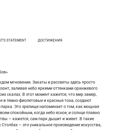
ST'S STATEMENT
ДОСТИЖЕНИЯ
бов»
ждом мгновении. Закаты и рассветы здесь просто
ризонт, заливая небо яркими оттенками оранжевого
их скалах. В этот момент кажется, что мир замер,
ые в темно-фиолетовые и красные тона, создают
 парка. Это зрелище напоминает о том, как мощная
всем спокойным, когда небо ясное, и солнце плавно
ствы — кажется, сам парк дышит и живет. В такие
 Столбах — это уникальное произведение искусства,