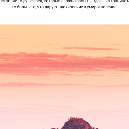
ставляет в душе след, который сложно забыть. Здесь, на границе 
то большего, что дарует вдохновение и умиротворение.