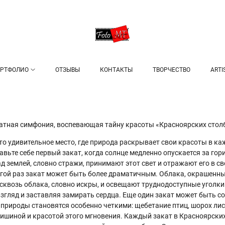
РТФОЛИО
ОТЗЫВЫ
КОНТАКТЫ
ТВОРЧЕСТВО
ARTI
атная симфония, воспевающая тайну красоты «Красноярских стол
 удивительное место, где природа раскрывает свои красоты в ка
вьте себе первый закат, когда солнце медленно опускается за го
 землей, словно стражи, принимают этот свет и отражают его в сво
ругой раз закат может быть более драматичным. Облака, окрашенн
квозь облака, словно искры, и освещают труднодоступные уголки
гляд и заставляя замирать сердца. Еще один закат может быть со
и природы становятся особенно четкими: щебетание птиц, шорох ли
ишиной и красотой этого мгновения. Каждый закат в Красноярских